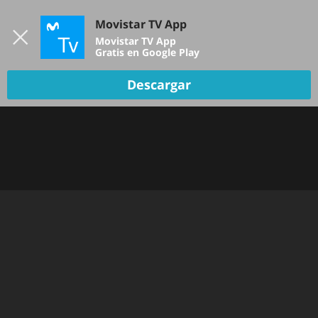
Iniciar sesión
Movistar TV App
B
Movistar TV App
Gratis en Google Play
TV EN VIVO
Descargar