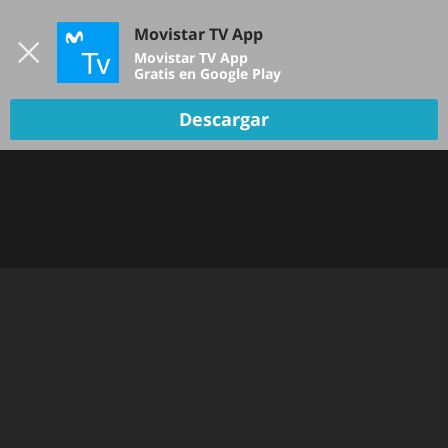
Iniciar sesión
Movistar TV App
B
Movistar TV App
Gratis en Google Play
Descargar