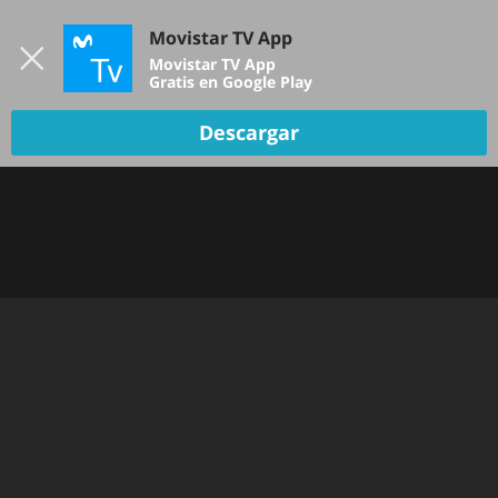
Iniciar sesión
Movistar TV App
B
Movistar TV App
Gratis en Google Play
TV EN VIVO
Descargar