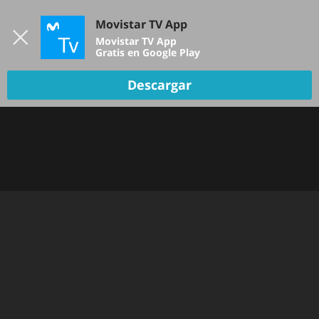
Iniciar sesión
Movistar TV App
B
Movistar TV App
Gratis en Google Play
Descargar