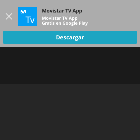
Iniciar sesión
Movistar TV App
B
Movistar TV App
Gratis en Google Play
Descargar