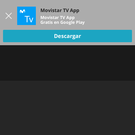
Iniciar sesión
Movistar TV App
B
Movistar TV App
Gratis en Google Play
TV EN VIVO
Descargar