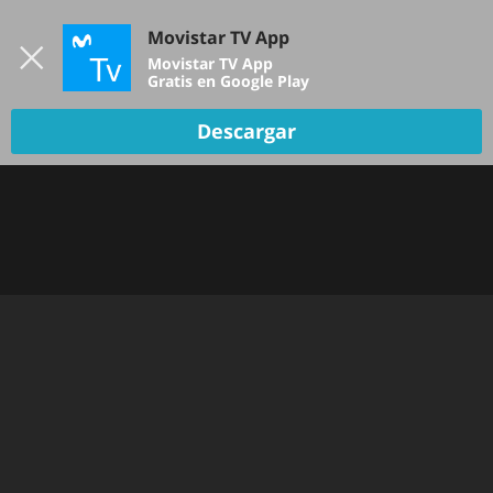
Iniciar sesión
Movistar TV App
B
Movistar TV App
Gratis en Google Play
TV EN VIVO
Descargar