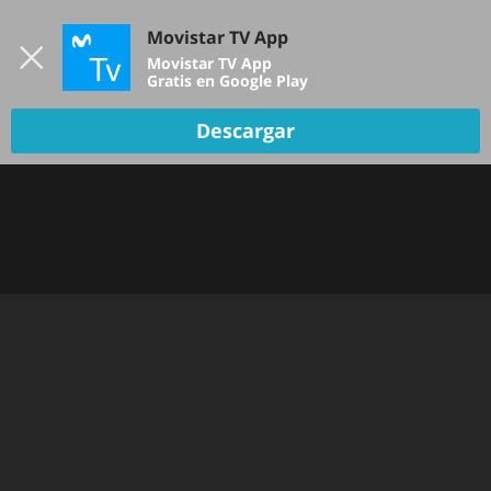
Iniciar sesión
Movistar TV App
B
Movistar TV App
Gratis en Google Play
DEPORTES
Descargar
NOTICIAS
PELÍCULAS Y SERIES
KIDS