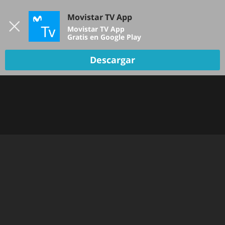
Iniciar sesión
Movistar TV App
B
Movistar TV App
Gratis en Google Play
Descargar