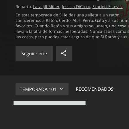
Reparto:
Lara Jill Miller
Jessica DiCicco
Scarlett Estevez
En esta temporada de Si le das una galleta a un ratón,
conoceremos a Ratón, Cerdo, Alce, Perro, Gato y a sus hu
favoritos. Cuando Ratón y sus amigos se juntan, una cosa
lleva a la otra de formas inesperadas. Nunca sabes cómo 
las cosas, pero puedes estar seguro de que SI Ratón y sus
van en búsqueda de una aventura, ¡ENTONCES se divertir
el tiempo!
Seguir serie
T101 - Ep01
T101 - Ep02
RECOMENDADOS
TEMPORADA 101
Puré de manzana/ Gato y ratón