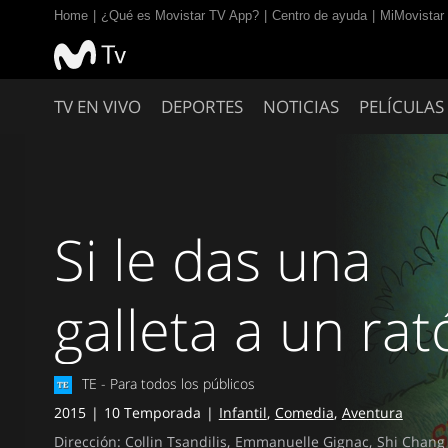
Home
¿Qué es Movistar TV App?
Centro de ayuda
MiMovistar
TV EN VIVO
DEPORTES
NOTICIAS
PELÍCULAS 
Si le das una
galleta a un rat
TE - Para todos los públicos
2015
10 Temporada
Infantil
Comedia
Aventura
Dirección:
Collin Tsandilis
Emmanuelle Gignac
Shi Chang