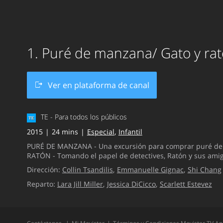
1. Puré de manzana/ Gato y ra
Ver en plataforma de canal
TE - Para todos los públicos
2015
24 mins
Especial
Infantil
PURÉ DE MANZANA - Una excursión para comprar puré de ma
RATÓN - Tomando el papel de detectives, Ratón y sus amig
Dirección:
Collin Tsandilis
Emmanuelle Gignac
Shi Chang
Reparto:
Lara Jill Miller
Jessica DiCicco
Scarlett Estevez