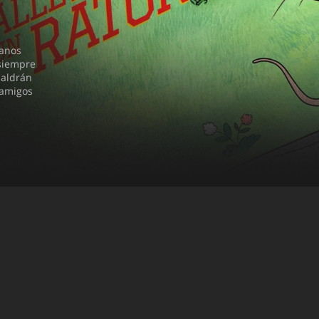
manos
 siempre
saldrán
 amigos
án todo
T101 - Ep03
T101 - Ep0
Ratón enmascarado / Persecución artística
Calcetín perdido / Acampar
Arola/ B