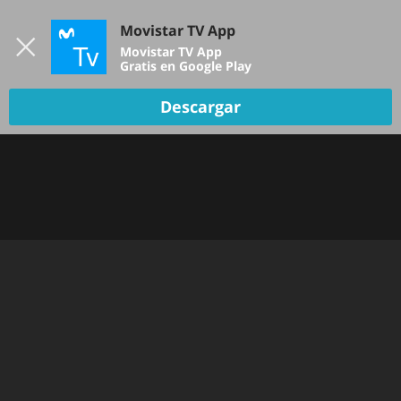
Iniciar sesión
Movistar TV App
B
Movistar TV App
Gratis en Google Play
Descargar