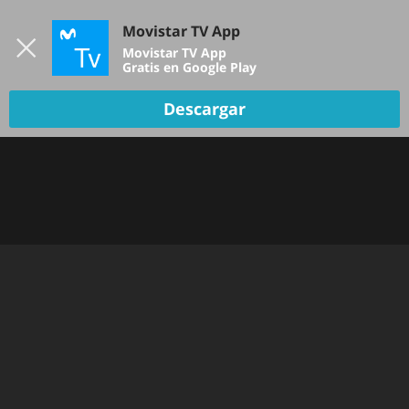
Iniciar sesión
Movistar TV App
B
Movistar TV App
Gratis en Google Play
Descargar