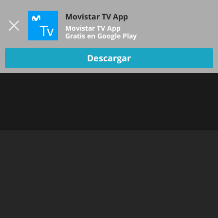
Iniciar sesión
Movistar TV App
B
Movistar TV App
Gratis en Google Play
Descargar