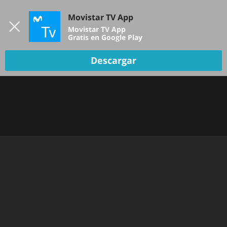
Iniciar sesión
Movistar TV App
B
Movistar TV App
Gratis en Google Play
Descargar