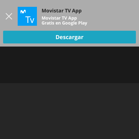
Iniciar sesión
Movistar TV App
B
Movistar TV App
Gratis en Google Play
TV EN VIVO
Descargar