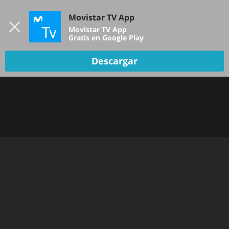
Iniciar sesión
Movistar TV App
B
Movistar TV App
Gratis en Google Play
Descargar