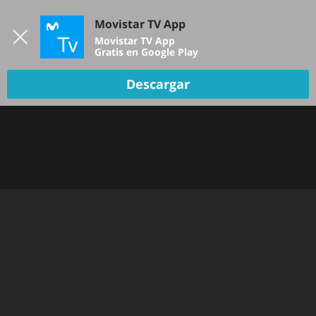
Iniciar sesión
Movistar TV App
B
Movistar TV App
Gratis en Google Play
Descargar