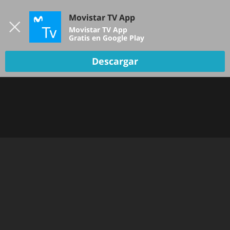
Iniciar sesión
Movistar TV App
B
Movistar TV App
Gratis en Google Play
TV EN VIVO
Descargar