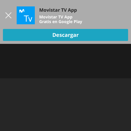
Iniciar sesión
Movistar TV App
B
Movistar TV App
Gratis en Google Play
DEPORTES
Descargar
NOTICIAS
PELÍCULAS Y SERIES
KIDS