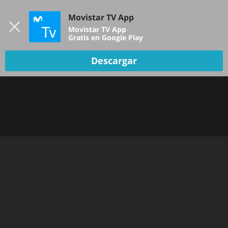
Iniciar sesión
Movistar TV App
B
Movistar TV App
Gratis en Google Play
TV EN VIVO
Descargar