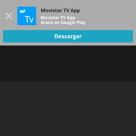
Iniciar sesión
Movistar TV App
B
Movistar TV App
Gratis en Google Play
Descargar