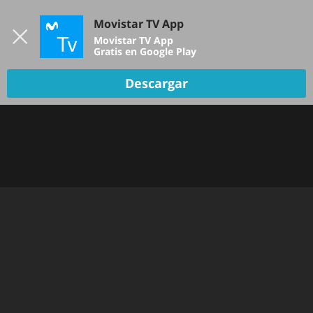
Iniciar sesión
Movistar TV App
B
Movistar TV App
Gratis en Google Play
TV EN VIVO
Descargar