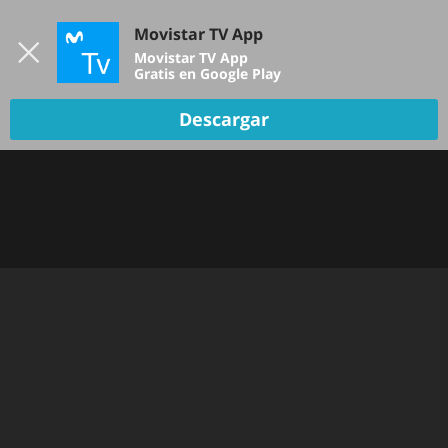
Iniciar sesión
Movistar TV App
B
Movistar TV App
Gratis en Google Play
TV EN VIVO
Descargar