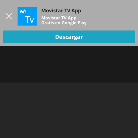
Iniciar sesión
Movistar TV App
B
Movistar TV App
Gratis en Google Play
Descargar