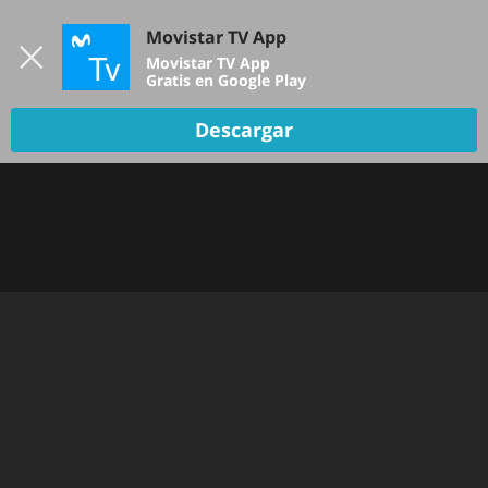
Iniciar sesión
Movistar TV App
B
Movistar TV App
Gratis en Google Play
TV EN VIVO
Descargar