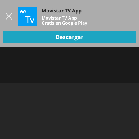
Iniciar sesión
Movistar TV App
B
Movistar TV App
Gratis en Google Play
TV EN VIVO
Descargar