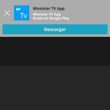
Iniciar sesión
Movistar TV App
B
Movistar TV App
Gratis en Google Play
Descargar