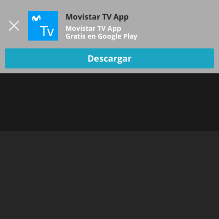
Iniciar sesión
Movistar TV App
B
Movistar TV App
Gratis en Google Play
Descargar