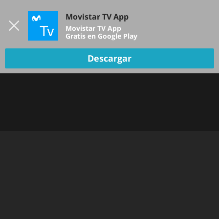
Iniciar sesión
Movistar TV App
B
Movistar TV App
Gratis en Google Play
TV EN VIVO
Descargar