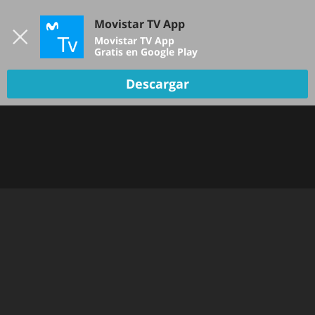
Iniciar sesión
Movistar TV App
B
Movistar TV App
Gratis en Google Play
Descargar