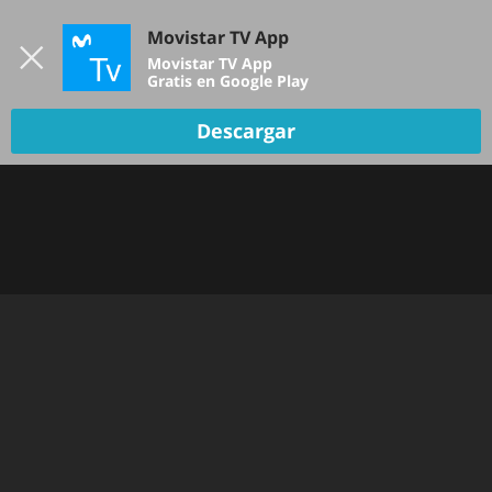
Iniciar sesión
Movistar TV App
B
Movistar TV App
Gratis en Google Play
Descargar