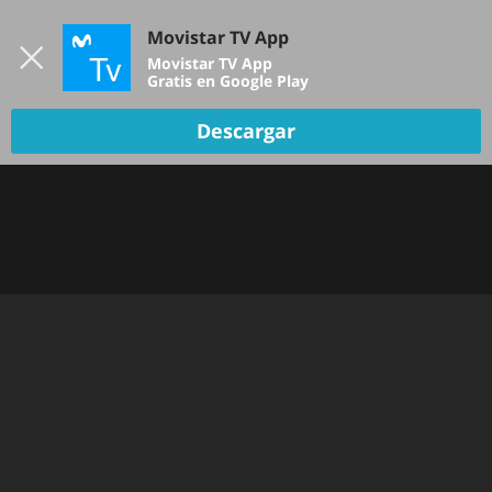
Iniciar sesión
Movistar TV App
B
Movistar TV App
Gratis en Google Play
Descargar