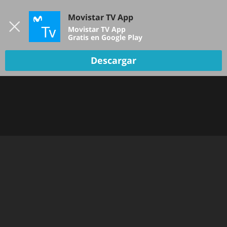
Iniciar sesión
Movistar TV App
B
Movistar TV App
Gratis en Google Play
Descargar