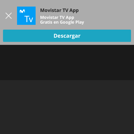
Iniciar sesión
Movistar TV App
B
Movistar TV App
Gratis en Google Play
Descargar