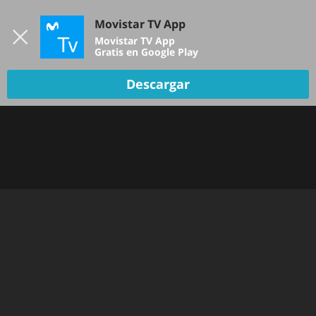
Iniciar sesión
Movistar TV App
B
Movistar TV App
Gratis en Google Play
TV EN VIVO
Descargar
DEPORTES
NOTICIAS
PELÍCULAS Y SERIES
KIDS