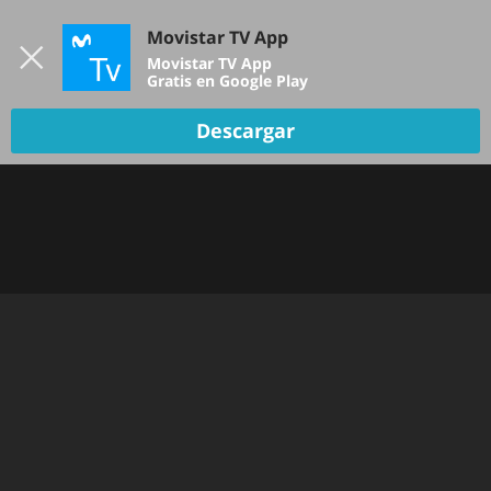
Iniciar sesión
Movistar TV App
B
Movistar TV App
Gratis en Google Play
TV EN VIVO
Descargar