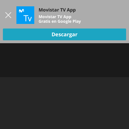
Iniciar sesión
Movistar TV App
B
Movistar TV App
Gratis en Google Play
TV EN VIVO
Descargar