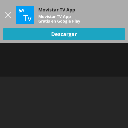
Iniciar sesión
Movistar TV App
B
Movistar TV App
Gratis en Google Play
Descargar