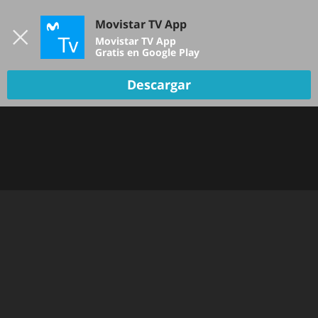
Iniciar sesión
Movistar TV App
B
Movistar TV App
Gratis en Google Play
Descargar