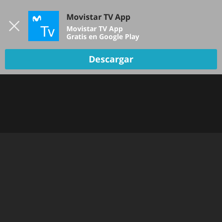
Iniciar sesión
Movistar TV App
B
Movistar TV App
Gratis en Google Play
Descargar