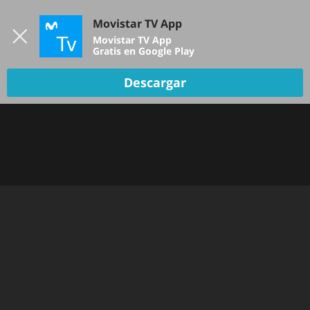
Iniciar sesión
Movistar TV App
B
Movistar TV App
Gratis en Google Play
Descargar