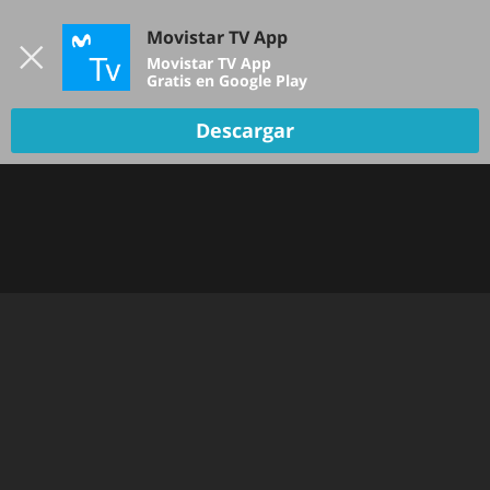
Iniciar sesión
Movistar TV App
B
Movistar TV App
Gratis en Google Play
Descargar