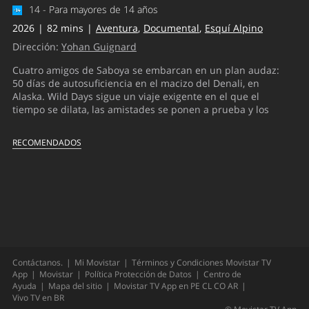
14 - Para mayores de 14 años
2026
82 mins
Aventura
Documental
Esquí Alpino
Dirección:
Yohan Guignard
Cuatro amigos de Saboya se embarcan en un plan audaz:
50 días de autosuficiencia en el macizo del Denali, en
Alaska. Wild Days sigue un viaje exigente en el que el
tiempo se dilata, las amistades se ponen a prueba y los
lazos se forjan en plena naturaleza. Documental
galardonado.
RECOMENDADOS
Contáctanos.
Mi Movistar
Términos y Condiciones Movistar TV
App
Movistar
Política Protección de Datos
Centro de
Ayuda
Mapa del sitio
Movistar TV App en
PE
CL
CO
AR
Vivo TV en
BR