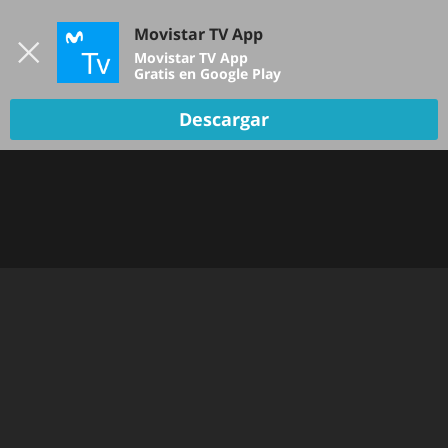
Iniciar sesión
Movistar TV App
B
Movistar TV App
Gratis en Google Play
TV EN VIVO
Descargar