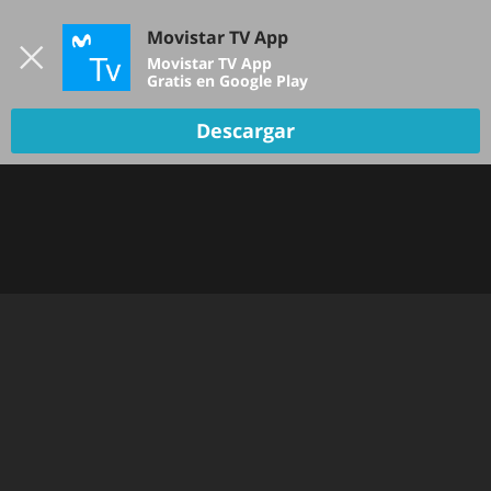
Iniciar sesión
Movistar TV App
B
Movistar TV App
Gratis en Google Play
Descargar