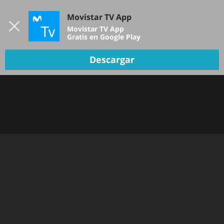
Iniciar sesión
Movistar TV App
B
Movistar TV App
Gratis en Google Play
Descargar