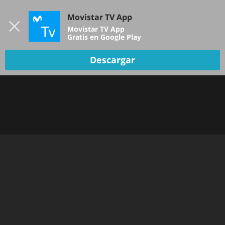
Iniciar sesión
Movistar TV App
B
Movistar TV App
Gratis en Google Play
Descargar