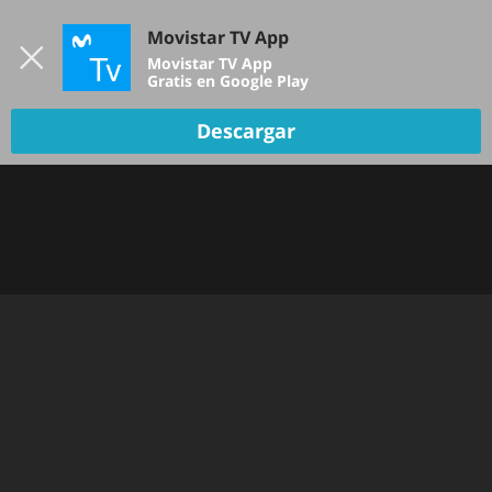
Iniciar sesión
Movistar TV App
B
Movistar TV App
Gratis en Google Play
Descargar