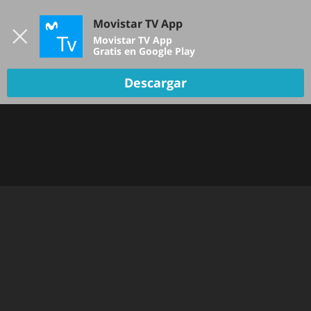
Iniciar sesión
Movistar TV App
B
Movistar TV App
Gratis en Google Play
TV EN VIVO
Descargar