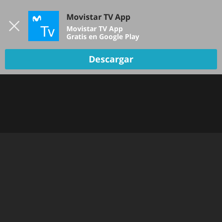
Iniciar sesión
Movistar TV App
B
Movistar TV App
Gratis en Google Play
Descargar